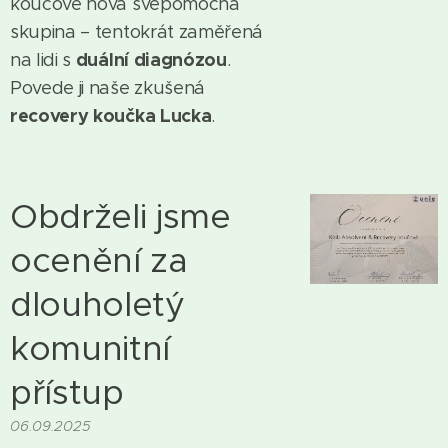
koučové nová svépomocná
skupina – tentokrát zaměřená
duální diagnózou
na lidi s
.
Povede ji naše zkušená
recovery koučka Lucka
.
Obdrželi jsme
ocenění za
dlouholetý
komunitní
přístup
06.09.2025