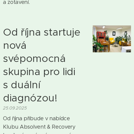
a zotavení.
Od října startuje
nová
svépomocná
skupina pro lidi
s duální
diagnózou!
25.09.2025
Od října přibude v nabídce
Klubu Absolvent & Recovery