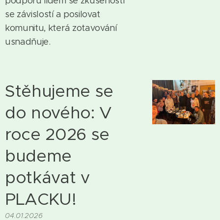
podporu lidem se zkušeností
se závislostí a posilovat
komunitu, která zotavování
usnadňuje.
Stěhujeme se
do nového: V
roce 2026 se
budeme
potkávat v
PLACKU!
04.01.2026