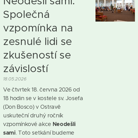
Neodešli sami:
Společná
vzpomínka na
zesnulé lidi se
zkušeností se
závislostí
18.05.2026
Ve čtvrtek 18. června 2026 od
18 hodin se v kostele sv. Josefa
(Don Bosco) v Ostravě
uskuteční druhý ročník
Neodešli
vzpomínkové akce
sami
. Toto setkání budeme