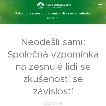
Řeka... má spoustu pramenů a vlévá se do jednoho
moře !!!
Neodešli sami:
Společná vzpomínka
na zesnulé lidi se
zkušeností se
závislostí
18.05.2026