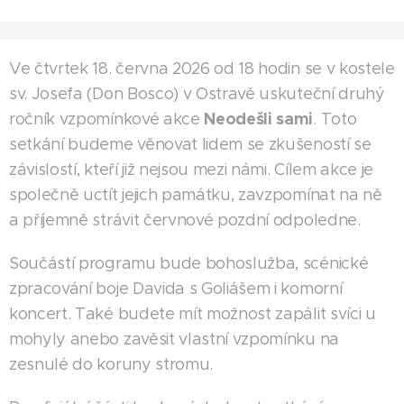
Ve čtvrtek 18. června 2026 od 18 hodin se v kostele
sv. Josefa (Don Bosco) v Ostravě uskuteční druhý
Neodešli sami
ročník vzpomínkové akce
. Toto
setkání budeme věnovat lidem se zkušeností se
závislostí, kteří již nejsou mezi námi. Cílem akce je
společně uctít jejich památku, zavzpomínat na ně
a příjemně strávit červnové pozdní odpoledne.
Součástí programu bude bohoslužba, scénické
zpracování boje Davida s Goliášem i komorní
koncert. Také budete mít možnost zapálit svíci u
mohyly anebo zavěsit vlastní vzpomínku na
zesnulé do koruny stromu.