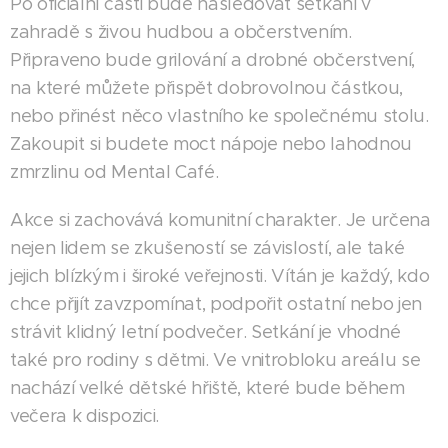
Po oficiální části bude následovat setkání v
zahradě s živou hudbou a občerstvením.
Připraveno bude grilování a drobné občerstvení,
na které můžete přispět dobrovolnou částkou,
nebo přinést něco vlastního ke společnému stolu.
Zakoupit si budete moct nápoje nebo lahodnou
zmrzlinu od Mental Café.
Akce si zachovává komunitní charakter. Je určena
nejen lidem se zkušeností se závislostí, ale také
jejich blízkým i široké veřejnosti. Vítán je každý, kdo
chce přijít zavzpomínat, podpořit ostatní nebo jen
strávit klidný letní podvečer. Setkání je vhodné
také pro rodiny s dětmi. Ve vnitrobloku areálu se
nachází velké dětské hřiště, které bude během
večera k dispozici.